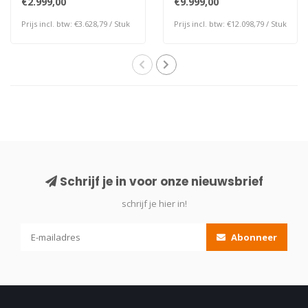
€2.999,00
€9.999,00
automat..
deze d..
Prijs incl. btw: €3.628,79 / Stuk
Prijs incl. btw: €12.098,79 / Stuk
Schrijf je in voor onze nieuwsbrief
schrijf je hier in!
Abonneer