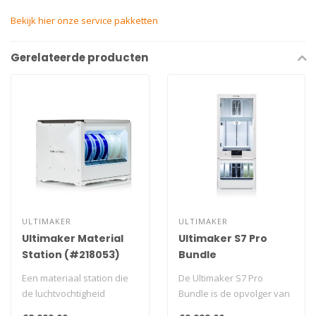
Bekijk hier onze service pakketten
Gerelateerde producten
ULTIMAKER
ULTIMAKER
Ultimaker Material
Ultimaker S7 Pro
Station (#218053)
Bundle
Een materiaal station die
De Ultimaker S7 Pro
de luchtvochtigheid
Bundle is de opvolger van
controleert, de materialen
de krachtige S5 Pro Bundle