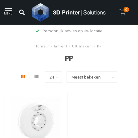
0
MENU
Persoonlijk advies op uw locatie
Home
/
Filament
/
Ultimaker
/
PP
PP