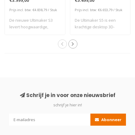
€3.999,00
€5.499,00
Prijs incl. btw: €4.838,79 / Stuk
Prijs incl. btw: €6.653,79 / Stuk
De nieuwe Ultimaker S3
De Ultimaker S5 is een
levert hoogwaardige,
krachtige desktop 3D-
composietklare p..
printer met een ..
Schrijf je in voor onze nieuwsbrief
schrijf je hier in!
Abonneer