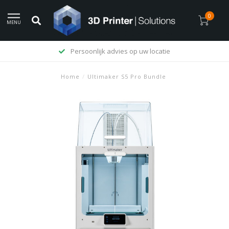
0
MENU
Levering op rekening mogelijk
Home
/
Ultimaker S5 Pro Bundle