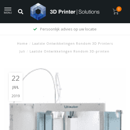
0
MENU
Levering op rekening mogelijk
Home
/
Laatste Ontwikkelingen Rondom 3D Printers
Juli
/
Laatste Ontwikkelingen Rondom 3D-printen
22
JUL
2019