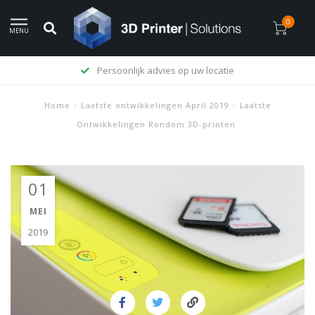
0
MENU
Persoonlijk advies op uw locatie
Home
/
Laatste ontwikkelingen April 2019
/
Laatste
Ontwikkelingen Rondom 3D-printen
01
MEI
2019