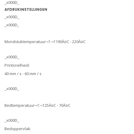
_x000D_
AFDRUKINSTELLINGEN
_x000D_
_x000D_
Mondstuktemperatuur¬†:¬†190ÀöC - 220ÀöC
_x000D_
Printsnelheid:
40 mm / s - 60 mm / s
_x000D_
Bedtemperatuur¬†:¬†25ÀöC - 70ÀöC
_x000D_
Bedoppervlak: