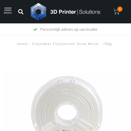
0
MENU
Persoonlijk advies op uw locatie
Home
/
Polymaker PolySmooth 'Snow White' - 750gr