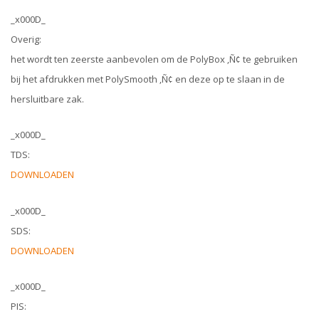
_x000D_
Overig:
het wordt ten zeerste aanbevolen om de PolyBox ‚Ñ¢ te gebruiken
bij het afdrukken met PolySmooth ‚Ñ¢ en deze op te slaan in de
hersluitbare zak.
_x000D_
TDS:
DOWNLOADEN
_x000D_
SDS:
DOWNLOADEN
_x000D_
PIS: