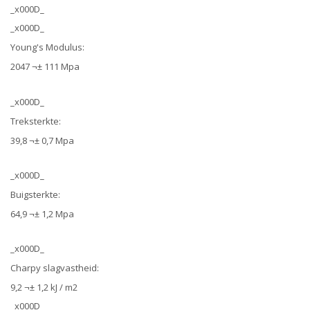
_x000D_
_x000D_
Young's Modulus:
2047 ¬± 111 Mpa
_x000D_
Treksterkte:
39,8 ¬± 0,7 Mpa
_x000D_
Buigsterkte:
64,9 ¬± 1,2 Mpa
_x000D_
Charpy slagvastheid:
9,2 ¬± 1,2 kJ / m2
_x000D_