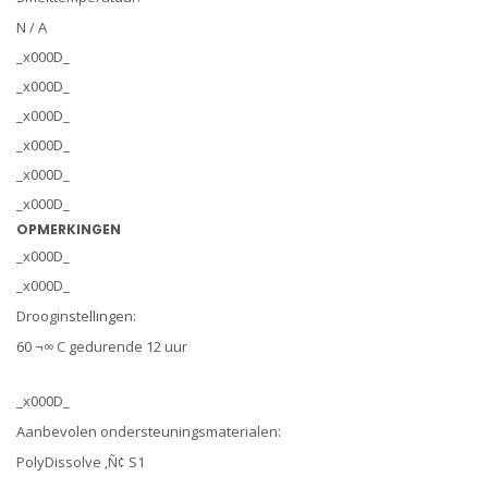
N / A
_x000D_
_x000D_
_x000D_
_x000D_
_x000D_
_x000D_
OPMERKINGEN
_x000D_
_x000D_
Drooginstellingen:
60 ¬∞ C gedurende 12 uur
_x000D_
Aanbevolen ondersteuningsmaterialen:
PolyDissolve ‚Ñ¢ S1