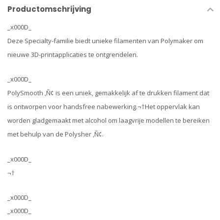
Productomschrijving
_x000D_
Deze Specialty-familie biedt unieke filamenten van Polymaker om
nieuwe 3D-printapplicaties te ontgrendelen.
_x000D_
PolySmooth ‚Ñ¢ is een uniek, gemakkelijk af te drukken filament dat
is ontworpen voor handsfree nabewerking.¬†Het oppervlak kan
worden gladgemaakt met alcohol om laagvrije modellen te bereiken
met behulp van de Polysher ‚Ñ¢.
_x000D_
¬†
_x000D_
_x000D_