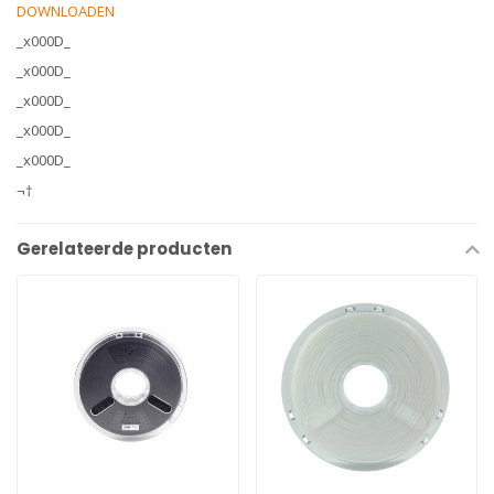
DOWNLOADEN
_x000D_
_x000D_
_x000D_
_x000D_
_x000D_
¬†
Gerelateerde producten