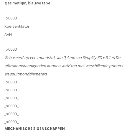
glas met lijm, blauwe tape
_x000D_
Koelventilator:
AAN
_x000D_
Gebaseerd op een mondstuk van 0,4 mm en Simplify 3D v.3.1.¬†De
afdrukomstandigheden kunnen vari√´ren met verschillende printers
en spuitmonddiameters
_x000D_
_x000D_
_x000D_
_x000D_
_x000D_
_x000D_
MECHANISCHE EIGENSCHAPPEN