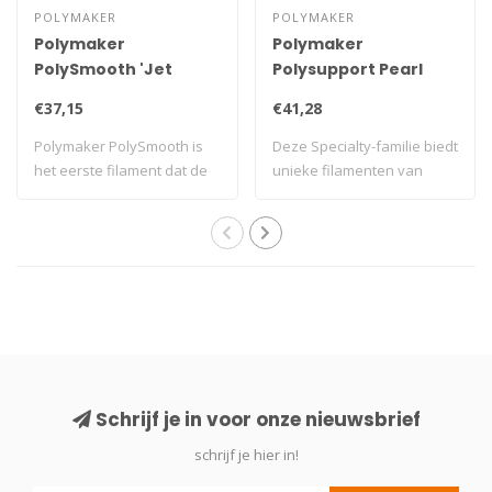
POLYMAKER
POLYMAKER
Polymaker
Polymaker
PolySmooth 'Jet
Polysupport Pearl
Black' - 750gr
White 750gr
€37,15
€41,28
Polymaker PolySmooth is
Deze Specialty-familie biedt
het eerste filament dat de
unieke filamenten van
mogelijkh..
Polymaker..
Schrijf je in voor onze nieuwsbrief
schrijf je hier in!