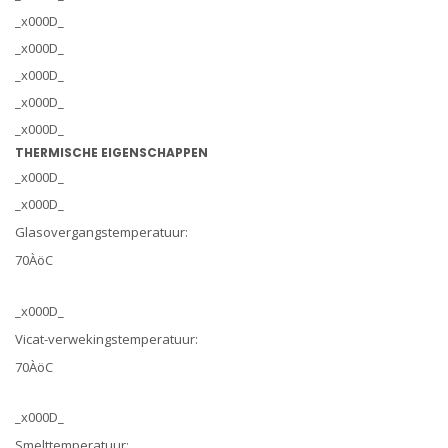
_x000D_
_x000D_
_x000D_
_x000D_
_x000D_
THERMISCHE EIGENSCHAPPEN
_x000D_
_x000D_
Glasovergangstemperatuur:
70ÀöC
_x000D_
Vicat-verwekingstemperatuur:
70ÀöC
_x000D_
Smelttemperatuur: