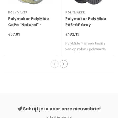
POLYMAKER
POLYMAKER
Polymaker PolyMide
Polymaker PolyMide
CoPa "Natural" -
PA6-GF Grey
750gr
€57,81
€132,19
PolyMide ™ is een familie
van op nylon / polyamide
gebaseerd..
Schrijf je in voor onze nieuwsbrief
schrijf je hier in!