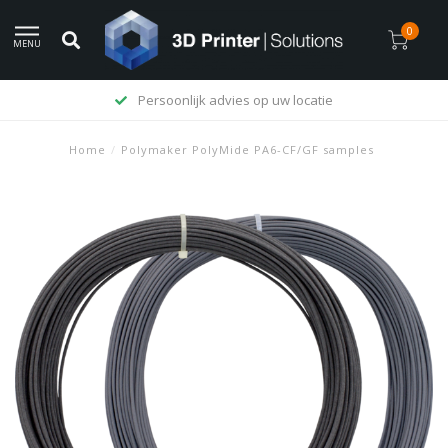
0
MENU
Levering op rekening mogelijk
Home
/
Polymaker PolyMide PA6-CF/GF samples