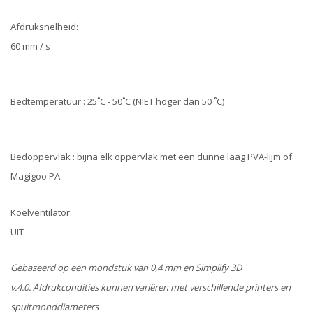
Afdruksnelheid:
60 mm / s
Bedtemperatuur : 25˚C - 50˚C (NIET hoger dan 50 ˚C)
Bedoppervlak : bijna elk oppervlak met een dunne laag PVA-lijm of
Magigoo PA
Koelventilator:
UIT
Gebaseerd op een mondstuk van 0,4 mm en Simplify 3D
v.4.0. Afdrukcondities kunnen variëren met verschillende printers en
spuitmonddiameters