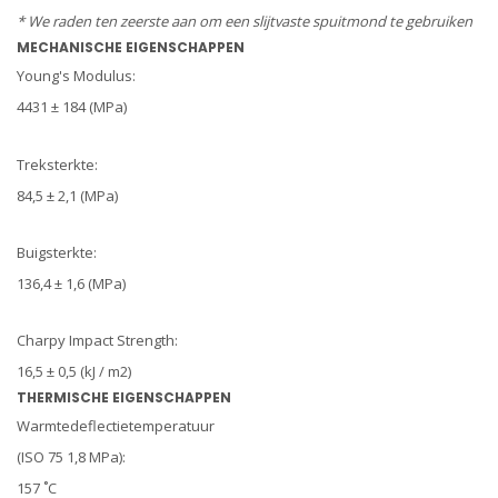
* We raden ten zeerste aan om een ​​slijtvaste spuitmond te gebruiken
MECHANISCHE EIGENSCHAPPEN
Young's Modulus:
4431 ± 184 (MPa)
Treksterkte:
84,5 ± 2,1 (MPa)
Buigsterkte:
136,4 ± 1,6 (MPa)
Charpy Impact Strength:
16,5 ± 0,5 (kJ / m2)
THERMISCHE EIGENSCHAPPEN
Warmtedeflectietemperatuur
(ISO 75 1,8 MPa):
157 ˚C