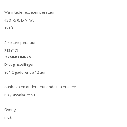
Warmtedeflectietemperatuur
(ISO 75 0,45 MPa):
191 ˚C
Smelttemperatuur:
215 (° C)
OPMERKINGEN
Drooginstellingen:
80 ° C gedurende 12 uur
Aanbevolen ondersteunende materialen:
PolyDissolve ™ S1
Overig:
n.v.t.