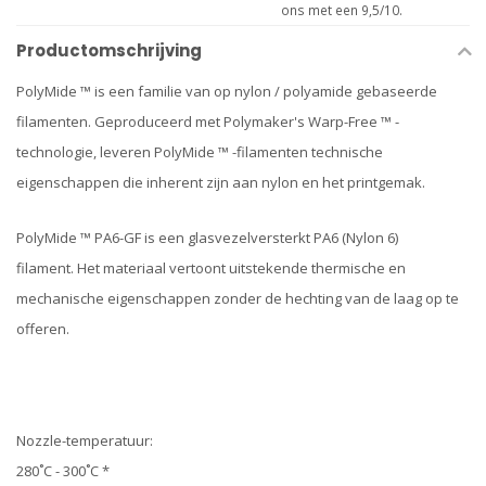
ons met een 9,5/10.
Productomschrijving
PolyMide ™ is een familie van op nylon / polyamide gebaseerde
filamenten. Geproduceerd met Polymaker's Warp-Free ™ -
technologie, leveren PolyMide ™ -filamenten technische
eigenschappen die inherent zijn aan nylon en het printgemak.
PolyMide ™ PA6-GF is een glasvezelversterkt PA6 (Nylon 6)
filament. Het materiaal vertoont uitstekende thermische en
mechanische eigenschappen zonder de hechting van de laag op te
offeren.
Nozzle-temperatuur:
280˚C - 300˚C *