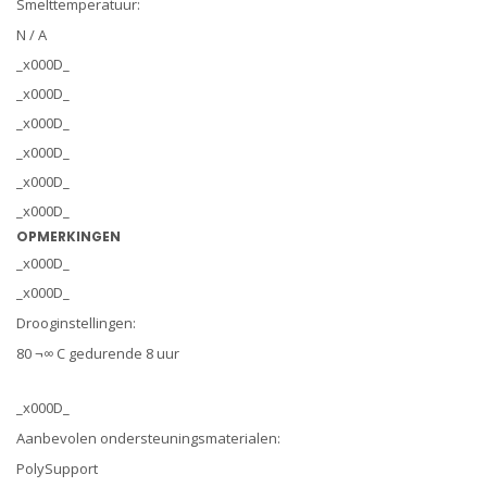
Smelttemperatuur:
N / A
_x000D_
_x000D_
_x000D_
_x000D_
_x000D_
_x000D_
OPMERKINGEN
_x000D_
_x000D_
Drooginstellingen:
80 ¬∞ C gedurende 8 uur
_x000D_
Aanbevolen ondersteuningsmaterialen:
PolySupport