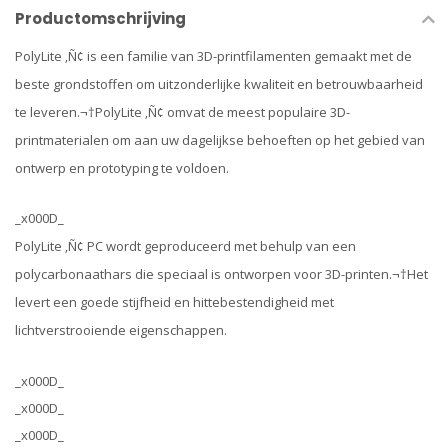
Productomschrijving
PolyLite ‚Ñ¢ is een familie van 3D-printfilamenten gemaakt met de
beste grondstoffen om uitzonderlijke kwaliteit en betrouwbaarheid
te leveren.¬†PolyLite ‚Ñ¢ omvat de meest populaire 3D-
printmaterialen om aan uw dagelijkse behoeften op het gebied van
ontwerp en prototyping te voldoen.
_x000D_
PolyLite ‚Ñ¢ PC wordt geproduceerd met behulp van een
polycarbonaathars die speciaal is ontworpen voor 3D-printen.¬†Het
levert een goede stijfheid en hittebestendigheid met
lichtverstrooiende eigenschappen.
_x000D_
_x000D_
_x000D_