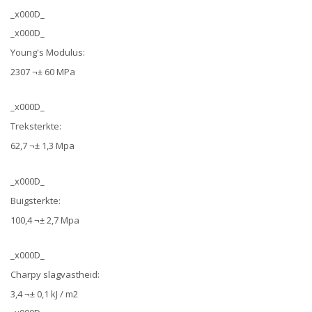
_x000D_
_x000D_
Young's Modulus:
2307 ¬± 60 MPa
_x000D_
Treksterkte:
62,7 ¬± 1,3 Mpa
_x000D_
Buigsterkte:
100,4 ¬± 2,7 Mpa
_x000D_
Charpy slagvastheid:
3,4 ¬± 0,1 kJ / m2