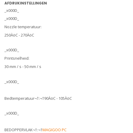
AFDRUKINSTELLINGEN
_x000D_
_x000D_
Nozzle temperatuur:
250ÀöC - 270ÀöC
_x000D_
Printsnelheid:
30 mm / s - 50 mm / s
_x000D_
Bedtemperatuur¬†:¬†90ÀöC - 105ÀöC
_x000D_
BEDOPPERVLAK¬†:¬†
MAGIGOO PC