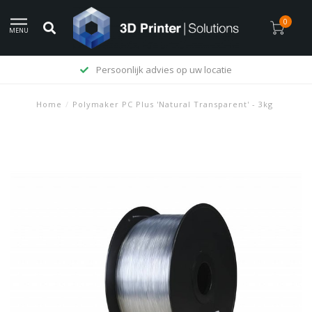
0
MENU
Levering op rekening mogelijk
Home
/
Polymaker PC Plus 'Natural Transparent' - 3kg