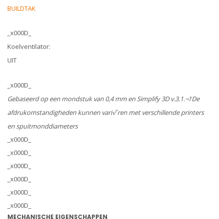
BUILDTAK
_x000D_
Koelventilator:
UIT
_x000D_
Gebaseerd op een mondstuk van 0,4 mm en Simplify 3D v.3.1.¬†De
afdrukomstandigheden kunnen vari√´ren met verschillende printers
en spuitmonddiameters
_x000D_
_x000D_
_x000D_
_x000D_
_x000D_
_x000D_
MECHANISCHE EIGENSCHAPPEN