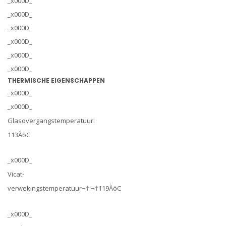
_x000D_
_x000D_
_x000D_
_x000D_
_x000D_
_x000D_
THERMISCHE EIGENSCHAPPEN
_x000D_
_x000D_
Glasovergangstemperatuur:
113ÀöC
_x000D_
Vicat-
verwekingstemperatuur¬†:¬†119ÀöC
_x000D_