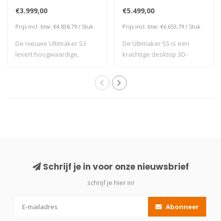
€3.999,00
€5.499,00
Prijs incl. btw: €4.838,79 / Stuk
Prijs incl. btw: €6.653,79 / Stuk
De nieuwe Ultimaker S3
De Ultimaker S5 is een
levert hoogwaardige,
krachtige desktop 3D-
composietklare p..
printer met een ..
Schrijf je in voor onze nieuwsbrief
schrijf je hier in!
Abonneer