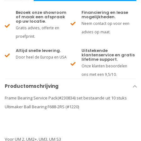
Bezoek onze showroom
Financiering en lease
of maak een afspraak
mogelijkheden.
op uw locatie.
Neem contact op voor een
Gratis advies, offerte en
advies op maat.
proefprint.
Altijd snelle levering.
Uitstekende
klantenservice en gratis
Door heel de Europa en USA
lifetime support.
Onze klanten beoordelen
ons met een 9,5/10.
Productomschrijving
Frame Bearing Service Pack(#230834) set bestaande uit 10 stuks
Ultimaker Ball Bearing F688-2RS (#1220)
Voor UM 2, UM2+, UM3, UM S3